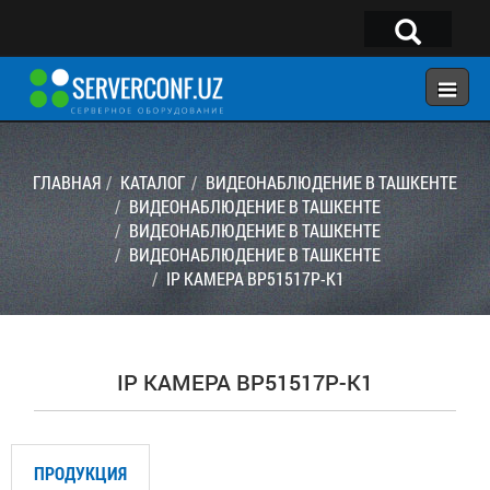
×
Telegram:
@serverconf_uz
Тел: (90) 932-18-00
ГЛАВНАЯ
КАТАЛОГ
ВИДЕОНАБЛЮДЕНИЕ В ТАШКЕНТЕ
ВИДЕОНАБЛЮДЕНИЕ В ТАШКЕНТЕ
ВИДЕОНАБЛЮДЕНИЕ В ТАШКЕНТЕ
ГЛАВНАЯ
ВИДЕОНАБЛЮДЕНИЕ В ТАШКЕНТЕ
КОНФИГУРАТОР
IP КАМЕРА BP51517P-K1
КАТАЛОГ
РЕШЕНИЯ
IP КАМЕРА BP51517P-K1
УСЛУГИ
КОНТАКТЫ
ПРОДУКЦИЯ