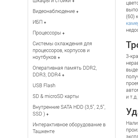
Шкафы и стойки
+
цвет
выпо
Видеонаблюдение
+
(60)
ИБП
+
каме
недо
Процессоры
+
Тр
Системы охлаждения для
процессоров, корпусов и
3-кр
ноутбуков
+
нера
Оперативная память DDR2,
выде
DDR3, DDR4
+
полу
прое
USB Flash
авто
SD & microSD карты
и т.д.
Внутренние SATA HDD (3,5", 2,5",
Уд
SSD )
+
Нали
Интерактивное оборудование в
прои
Ташкенте
эксп