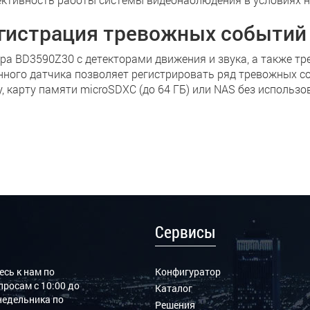
гистрация тревожных событий
ра BD3590Z30 c детекторами движения и звука, а также т
нного датчика позволяет регистрировать ряд тревожных со
у, карту памяти microSDXC (до 64 ГБ) или NAS без использо
Сервисы
сь к нам по
Конфигуратор
росам с 10:00 до
Каталог
онедельника по
Решения