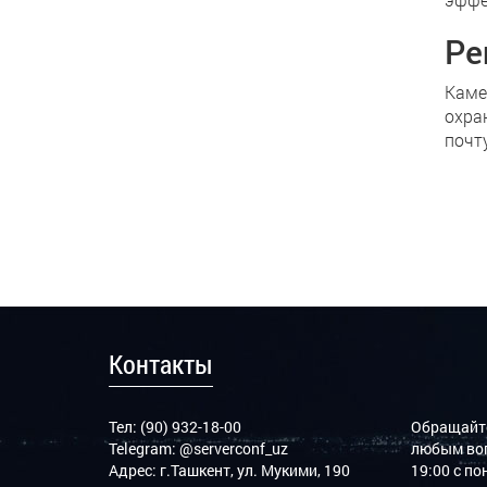
Ре
Каме
охра
почт
Контакты
Тел: (90) 932-18-00
Обращайте
Telegram:
@serverconf_uz
любым воп
Адрес: г.Ташкент, ул. Мукими, 190
19:00 с п