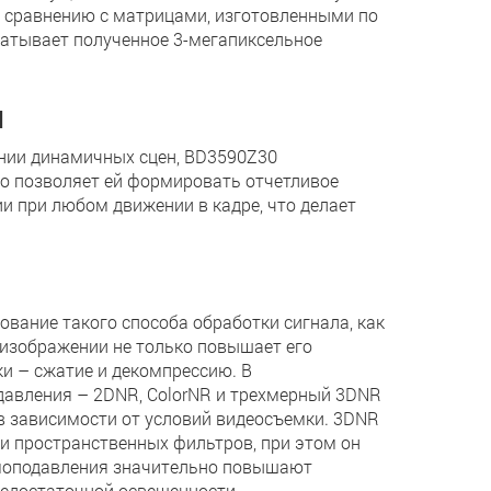
 сравнению с матрицами, изготовленными по
атывает полученное 3-мегапиксельное
и
нии динамичных сцен, BD3590Z30
то позволяет ей формировать отчетливое
 при любом движении в кадре, что делает
ание такого способа обработки сигнала, как
изображении не только повышает его
ки – сжатие и декомпрессию. В
авления – 2DNR, ColorNR и трехмерный 3DNR
 зависимости от условий видеосъемки. 3DNR
 пространственных фильтров, при этом он
умоподавления значительно повышают
едостаточной освещенности.