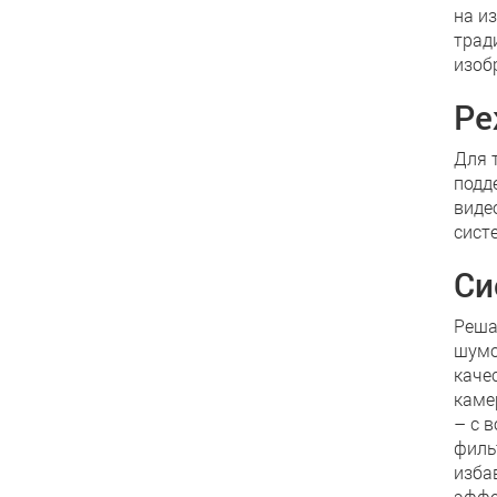
на и
трад
изоб
Ре
Для 
подд
виде
сист
Си
Реша
шумо
каче
каме
– с 
филь
изба
эффе