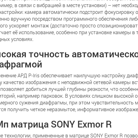
ример, в связи с вибрацией в месте установки) – нет необ
настройки: камера автоматически подстроит фокусировку о
енно вручную посредством программного обеспечения либо
ого ускоряет монтаж (достаточно просто спозиционировать
гчает её использование, особенно при установке камеры в
дных условиях.
сокая точность автоматическо
афрагмой
енение АРД P-Iris обеспечивает наилучшую настройку диа
у качество изображения с неподвижной сетевой камеры вс
is позволяет добиться лучшей глубины резкости, что особе
иторий, например парковок. В условиях слишком высокой ос
мерного сужения диафрагмы, при этом чувствительность м
тся получить четкое неразмытое, информативное изображе
Мп матрица SONY Exmor R
е технологии, примененные в матрице SONY Exmor R позво