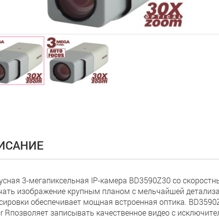
ИСАНИЕ
усная 3-мегапиксельная IP-камера BD3590Z30 со скорост
чать изображение крупным планом с мельчайшей детализа
сировки обеспечивает мощная встроенная оптика. BD3590
r Rпозволяет записывать качественное видео с исключите