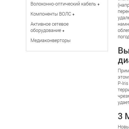
Волоконно-оптический кабель
+
(нап
пере
Компоненты ВОЛС
+
удал
Активное сетевое
намн
оборудование
обле
+
пого
Медиаконверторы
Вы
ди
Прим
этом
P-Ir
терр
чрез
удае
3 
Новы