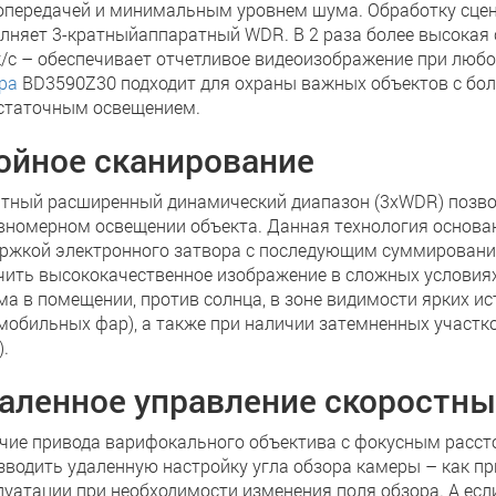
опередачей и минимальным уровнем шума. Обработку сцен 
лняет 3-кратныйаппаратный WDR. В 2 раза более высокая 
 к/с – обеспечивает отчетливое видеоизображение при люб
ра
BD3590Z30 подходит для охраны важных объектов с бо
статочным освещением.
ойное сканирование
атный расширенный динамический диапазон (3xWDR) позво
вномерном освещении объекта. Данная технология основана
ржкой электронного затвора с последующим суммирование
чить высококачественное изображение в сложных условиях:
ма в помещении, против солнца, в зоне видимости ярких ис
мобильных фар), а также при наличии затемненных участко
).
аленное управление скоростн
чие привода варифокального объектива с фокусным рассто
зводить удаленную настройку угла обзора камеры – как при
луатации при необходимости изменения поля обзора. А есл