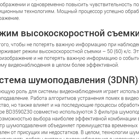
зображении и одновременно повысить чувствительность по
иционным технологиям. Мощный процессор успешно обраб
ражение.
жим высокоскоростной съемк
того, чтобы не потерять важную информацию при наблюде
ерживает режим высокоскоростной съемки – 50 (60) к/с. Э
оизображение и не потерять важную информацию о событии
ему видеонаблюдения в целом более эффективной.
стема шумоподавления (3DNR)
ющую роль для системы видеонаблюдения играет использов
подавление. Работа алгоритмов устранения помех в видео
ство, но также влияет и на последующие процессы обработ
ре BD3590Z30 совместно используются 3 фильтра шумопод
возможностью выбора наиболее эффективной комбинации в
тр шумоподавления объединяет преимущества временных и
влен от присущих им недостатков. В целом, технологии ш
ктивность работы системы видеонаблюдения в условиях н