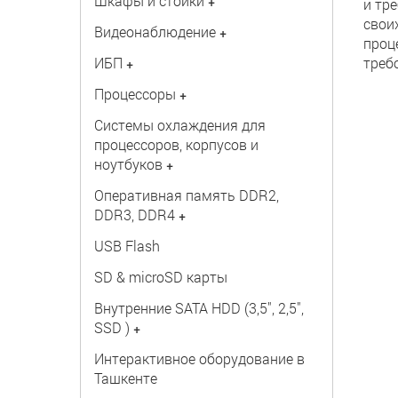
Шкафы и стойки
+
и тр
свои
Видеонаблюдение
+
проц
ИБП
треб
+
Процессоры
+
Системы охлаждения для
процессоров, корпусов и
ноутбуков
+
Оперативная память DDR2,
DDR3, DDR4
+
USB Flash
SD & microSD карты
Внутренние SATA HDD (3,5", 2,5",
SSD )
+
Интерактивное оборудование в
Ташкенте