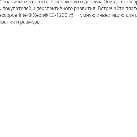
ебованиям множества приложений и данных. Они должны пр
х покупателей и перспективного развития. Встречайте пла
ессоров Intel® Xeon® E3-1200 v5 — умную инвестицию для
ования и размеры.