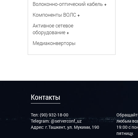
Волоконно-оптический кабель
+
Компоненты ВОЛС
+
Активное сетевое
оборудование
+
Медиаконверторы
Контакты
Тел: (90) 932-18-00
Обращайте
Telegram:
@serverconf_uz
любым воп
Адрес: г.Ташкент, ул. Мукими, 190
19:00 с п
пятницу.