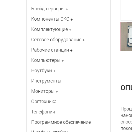
Блейд-серверы
+
Компоненты СКС
+
Комплектующие
+
Сетевое оборудование
+
Рабочие станции
+
Компьютеры
+
Ноутбуки
+
Инструменты
ОП
Мониторы
+
Оргтехника
Проц
Телефония
нано
спос
Программное обеспечение
поко