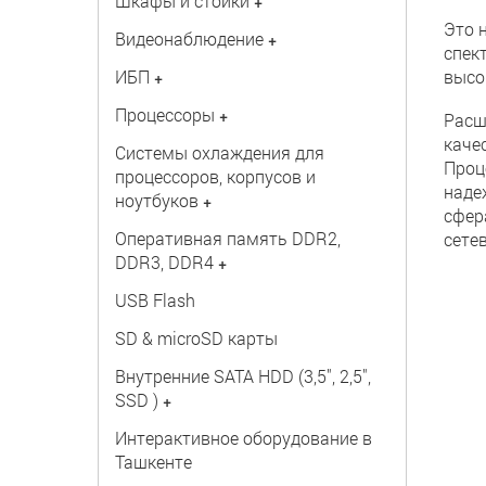
Шкафы и стойки
+
Это 
Видеонаблюдение
+
спек
ИБП
высо
+
Процессоры
+
Расш
каче
Системы охлаждения для
Проц
процессоров, корпусов и
наде
ноутбуков
+
сфер
Оперативная память DDR2,
сете
DDR3, DDR4
+
USB Flash
SD & microSD карты
Внутренние SATA HDD (3,5", 2,5",
SSD )
+
Интерактивное оборудование в
Ташкенте