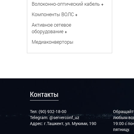
Волоконно-оптический кабель
+
Компоненты ВОЛС
+
Активное сетевое
оборудование
+
Медиаконверторы
Контакты
Тел: (90) 932-18-00
Обращайте
Telegram:
@serverconf_uz
любым воп
Адрес: г.Ташкент, ул. Мукими, 190
19:00 с п
пятницу.