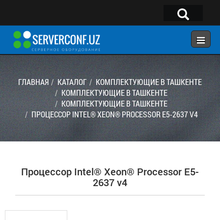
×
Telegram:
@serverconf_uz
Тел: (90) 932-18-00
ГЛАВНАЯ
КАТАЛОГ
КОМПЛЕКТУЮЩИЕ В ТАШКЕНТЕ
КОМПЛЕКТУЮЩИЕ В ТАШКЕНТЕ
КОМПЛЕКТУЮЩИЕ В ТАШКЕНТЕ
ГЛАВНАЯ
ПРОЦЕССОР INTEL® XEON® PROCESSOR E5-2637 V4
КОНФИГУРАТОР
КАТАЛОГ
РЕШЕНИЯ
Процессор Intel® Xeon® Processor E5-
УСЛУГИ
2637 v4
КОНТАКТЫ