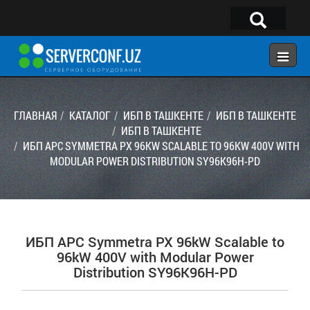
×
Telegram:
@serverconf_uz
Тел: (90) 932-18-00
ГЛАВНАЯ
КАТАЛОГ
ИБП В ТАШКЕНТЕ
ИБП В ТАШКЕНТЕ
ИБП В ТАШКЕНТЕ
ИБП APC SYMMETRA PX 96KW SCALABLE TO 96KW 400V WITH
ГЛАВНАЯ
MODULAR POWER DISTRIBUTION SY96K96H-PD
КОНФИГУРАТОР
КАТАЛОГ
РЕШЕНИЯ
ИБП APC Symmetra PX 96kW Scalable to
УСЛУГИ
96kW 400V with Modular Power
Distribution SY96K96H-PD
КОНТАКТЫ