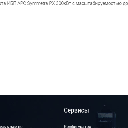
ота ИБП APC Symmetra PX 300кВт с масштабируемостью до 
Сервисы
сь к нам по
Конфигуратор