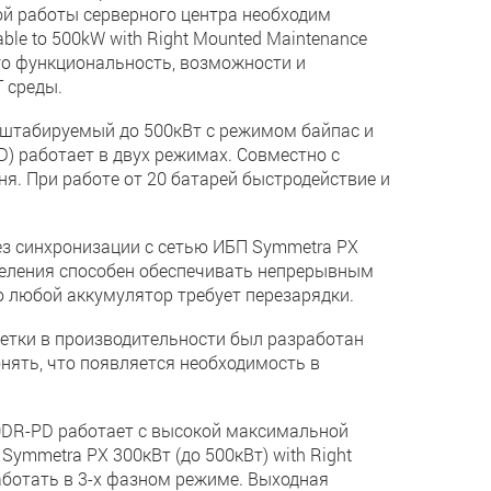
ой работы серверного центра необходим
le to 500kW with Right Mounted Maintenance
 его функциональность, возможности и
 среды.
сштабируемый до 500кВт с режимом байпас и
) работает в двух режимах. Совместно с
я. При работе от 20 батарей быстродействие и
ез синхронизации с сетью ИБП Symmetra PX
еления способен обеспечивать непрерывным
о любой аккумулятор требует перезарядки.
метки в производительности был разработан
нять, что появляется необходимость в
0DR-PD работает с высокой максимальной
ymmetra PX 300кВт (до 500кВт) with Right
работать в 3-х фазном режиме. Выходная