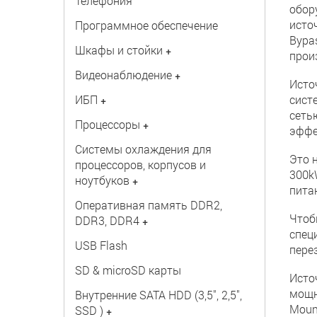
Телефония
обор
исто
Программное обеспечение
Bypas
Шкафы и стойки
+
прои
Видеонаблюдение
+
Исто
ИБП
сист
+
сеть
Процессоры
+
эффе
Системы охлаждения для
Это 
процессоров, корпусов и
300k
ноутбуков
+
пита
Оперативная память DDR2,
Чтоб
DDR3, DDR4
+
спец
USB Flash
перез
SD & microSD карты
Исто
мощн
Внутренние SATA HDD (3,5", 2,5",
Moun
SSD )
+