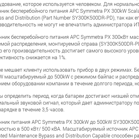
удование, которое используется человеком. Для нормальн
чник бесперебойного питания APC Symmetra PX 300kW Scalab
s and Distribution (Part Number SY300K500DR-PD), так как
зводительность не могут не впечатлить администратора ИТ
чник бесперебойного питания APC Symmetra PX 300кВт ма
емой распределения, монтируемой справа (SY300K500DR-PD
ю его производительность достигает самого высокого уровн
ктивность снижается на 1%.
не мешает клиенту использовать прибор в двух режимах. Б
W масштабируемый до 500kW с режимом байпас и распред
нием оборудовании компании в течение долгого периода, н
ы определить период, когда батареи достигают низшей от
иальный звуковой сигнал, который дает администратору по
арядке в течение 3,5 часов.
чник питания APC Symmetra PX 300kW до 500kW SY300K50
остью в 500 кВт/ 500 кВА. Масштабируемый источник APC S
ted Maintenance Bypass and Distribution Capable способен 