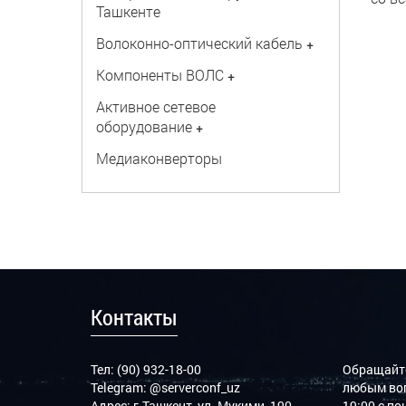
Ташкенте
Волоконно-оптический кабель
+
Компоненты ВОЛС
+
Активное сетевое
оборудование
+
Медиаконверторы
Контакты
Тел: (90) 932-18-00
Обращайте
Telegram:
@serverconf_uz
любым воп
Адрес: г.Ташкент, ул. Мукими, 190
19:00 с п