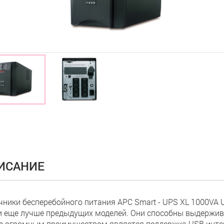
ИСАНИЕ
чники бесперебойного питания APC Smart - UPS XL 1000VA US
и еще лучше предыдущих моделей. Они способны выдержив
е огромным преимуществом является поддержка USB инте