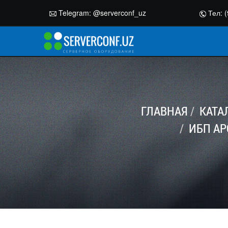
Telegram:
@serverconf_uz
Тел: (
ГЛАВНАЯ
КАТА
ИБП AP