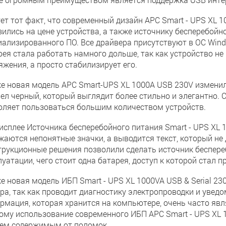
ет тот факт, что современный дизайн APC Smart - UPS XL 1
зились на цене устройства, а также источнику бесперебойн
иализированного ПО. Все драйвера присутствуют в ОС Wind
рея стала работать намного дольше, так как устройство н
яжения, а просто стабилизирует его.
е новая модель APC Smart-UPS XL 1000A USB 230V измени
ел черный, который выглядит более стильно и элегантно. С
оляет пользоваться большим количеством устройств.
исплее Источника бесперебойного питания Smart - UPS XL 1
жаются непонятные значки, а выводится текст, который не
трукционные решения позволили сделать источник беспере
уатации, чего стоит одна батарея, доступ к которой стал п
е новая модель ИБП Smart - UPS XL 1000VA USB & Serial 
ра, так как проводит диагностику электропроводки и уведом
рмация, которая хранится на компьютере, очень часто явл
ому использование современного ИБП APC Smart - UPS XL
сем содержимым от поломок.