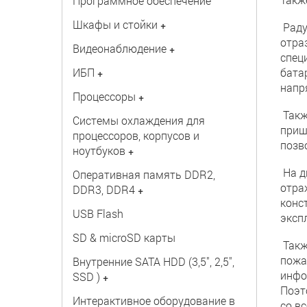
Программное обеспечение
Шкафы и стойки
+
Раду
отра
Видеонаблюдение
+
спец
ИБП
бата
+
напр
Процессоры
+
Такж
Системы охлаждения для
приш
процессоров, корпусов и
позв
ноутбуков
+
На д
Оперативная память DDR2,
отра
DDR3, DDR4
+
конс
USB Flash
экспл
SD & microSD карты
Такж
пожа
Внутренние SATA HDD (3,5", 2,5",
инфо
SSD )
+
Поэт
Интерактивное оборудование в
со в