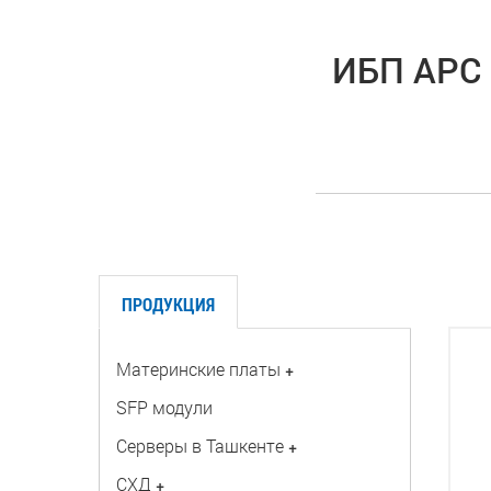
ИБП APC 
ПРОДУКЦИЯ
Материнские платы
+
SFP модули
Серверы в Ташкенте
+
СХД
+