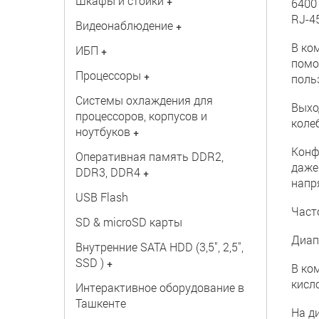
Шкафы и стойки
+
6400
RJ-45
Видеонаблюдение
+
В ко
ИБП
+
помо
Процессоры
+
поль
Системы охлаждения для
Выхо
процессоров, корпусов и
коле
ноутбуков
+
Конф
Оперативная память DDR2,
даже
DDR3, DDR4
+
напр
USB Flash
Часто
SD & microSD карты
Диап
Внутренние SATA HDD (3,5", 2,5",
SSD )
+
В ко
кисл
Интерактивное оборудование в
Ташкенте
На д