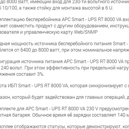
 до 8000 Ватт, имеющий вход для 230-ти вольтного источник
 10/100, а также стойку для монтажа высотой в 6 U.
мплектацию бесперебойника APC Smart - UPS RT 8000 VA вх
жет совместить продукт с другим оборудованием, инструкц
зователя и управленческую карту Web/SNMP
дная мощность источника бесперебойного питания Smart - U
блется от 6400 до 8000 ватт, при этом номинальное напря
игурация источника питания APC Smart - UPS RT 8000 VA п
 240 вольт. При этом эффективность при предельной нагру
яжения составит 3%.
та ИБП Smart - UPS RT 8000 VA, которая синхронизирует с с
азон, который будет задействован для главных операций, д
мплекте для APC Smart - UPS RT 8000 VA 230 V предусмотр
отная батарея. Обычное время её зарядки составляет 140 м
исплее отображаются статусы, которые демонстрируют, ког