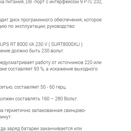
а питания, DB -порт с интерфейсом 9 РТС 232,
одит диск программного обеспечения, которое
ию по эксплуатации, руководство
PS RT 8000 VA 230 V ( SURT8000XLI )
жение должно быть 230 вольт.
редусматривает работу от источников 220 или
зке составляет 93 %, а искажение выходного
етью, составляет 50 - 60 герц.
олжен составлять 160 – 280 Вольт.
ена герметично запакованная свинцово-
инут.
да заряд батареи заканчивается или