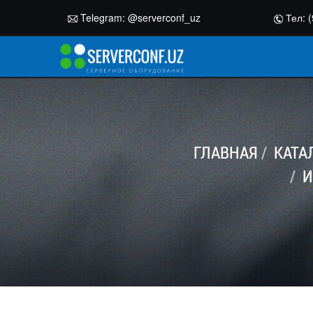
Telegram:
@serverconf_uz
Тел: (
ГЛАВНАЯ
КАТА
И