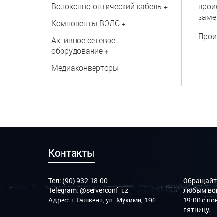
Волоконно-оптический кабель
прои
+
заме
Компоненты ВОЛС
+
Прои
Активное сетевое
оборудование
+
Медиаконверторы
Контакты
Тел: (90) 932-18-00
Обращайте
Telegram:
@serverconf_uz
любым воп
Адрес: г.Ташкент, ул. Мукими, 190
19:00 с п
пятницу.