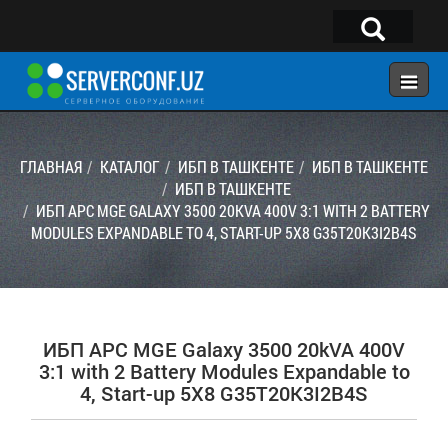
×
Telegram:
@serverconf_uz
Тел: (90) 932-18-00
ГЛАВНАЯ
КАТАЛОГ
ИБП В ТАШКЕНТЕ
ИБП В ТАШКЕНТЕ
ИБП В ТАШКЕНТЕ
ИБП APC MGE GALAXY 3500 20KVA 400V 3:1 WITH 2 BATTERY
ГЛАВНАЯ
MODULES EXPANDABLE TO 4, START-UP 5X8 G35T20K3I2B4S
КОНФИГУРАТОР
КАТАЛОГ
РЕШЕНИЯ
ИБП APC MGE Galaxy 3500 20kVA 400V
УСЛУГИ
3:1 with 2 Battery Modules Expandable to
4, Start-up 5X8 G35T20K3I2B4S
КОНТАКТЫ