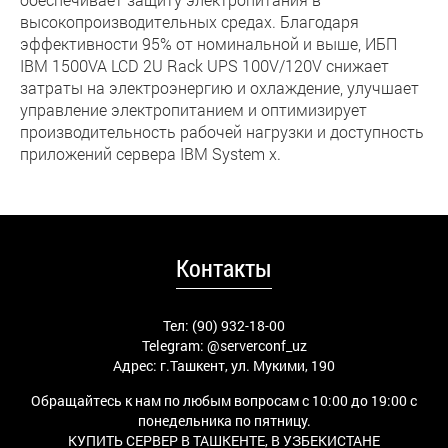
высокопроизводительных средах. Благодаря
эффективности 95% от номинальной и выше, ИБП
IBM 1500VA LCD 2U Rack UPS 100V/120V снижает
затраты на электроэнергию и охлаждение, улучшает
управление электропитанием и оптимизирует
производительность рабочей нагрузки и доступность
приложений сервера IBM System x.
Контакты
Тел: (90) 932-18-00
Telegram:
@serverconf_uz
Адрес: г.Ташкент, ул. Мукими, 190
Обращайтесь к нам по любым вопросам с 10:00 до 19:00 с
понедельника по пятницу.
КУПИТЬ СЕРВЕР В ТАШКЕНТЕ, В УЗБЕКИСТАНЕ