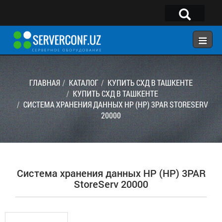
×
Telegram:
@serverconf_uz
Тел: (90) 932-18-00
ГЛАВНАЯ
КАТАЛОГ
КУПИТЬ СХД В ТАШКЕНТЕ
КУПИТЬ СХД В ТАШКЕНТЕ
СИСТЕМА ХРАНЕНИЯ ДАННЫХ HP (HP) 3PAR STORESERV
ГЛАВНАЯ
20000
КОНФИГУРАТОР
КАТАЛОГ
РЕШЕНИЯ
Система хранения данных HP (HP) 3PAR
УСЛУГИ
StoreServ 20000
КОНТАКТЫ