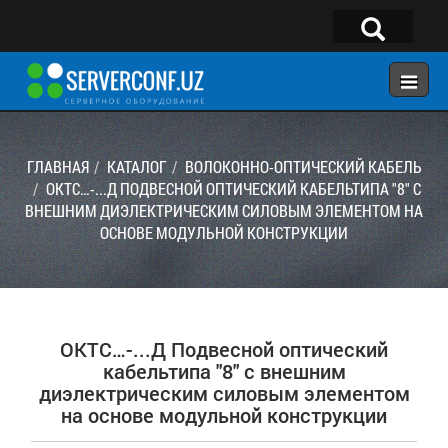
×
Telegram:
@serverconf_uz
Тел: (90) 932-18-00
ГЛАВНАЯ
КАТАЛОГ
ВОЛОКОННО-ОПТИЧЕСКИЙ КАБЕЛЬ
ОКТС…-...Д ПОДВЕСНОЙ ОПТИЧЕСКИЙ КАБЕЛЬТИПА "8" С
ВНЕШНИМ ДИЭЛЕКТРИЧЕСКИМ СИЛОВЫМ ЭЛЕМЕНТОМ НА
ГЛАВНАЯ
ОСНОВЕ МОДУЛЬНОЙ КОНСТРУКЦИИ
КОНФИГУРАТОР
КАТАЛОГ
РЕШЕНИЯ
ОКТС…-...Д Подвесной оптический
УСЛУГИ
кабельтипа "8" с внешним
диэлектрическим силовым элементом
КОНТАКТЫ
на основе модульной конструкции