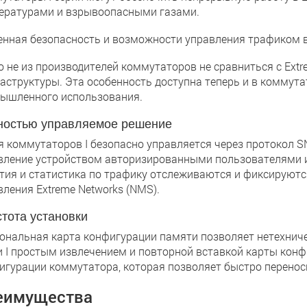
ературами и взрывоопасными газами.
енная безопасность и возможности управления трафиком 
о не из производителей коммутаторов не сравниться с Extr
аструктуры. Эта особенность доступна теперь и в коммут
ышленного использования.
ностью управляемое решение
я коммутаторов I безопасно управляется через протокол S
вление устройством авторизированными пользователями из 
тия и статистика по трафику отслеживаются и фиксируют
вления Extreme Networks (NMS).
тота установки
ональная карта конфигурации памяти позволяет нетехнич
и I простым извлечением и повторной вставкой карты конф
игурации коммутатора, которая позволяет быстро переноси
еимущества