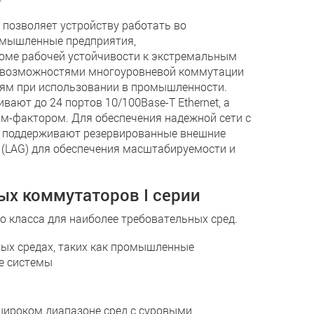
2 позволяет устройству работать во
ромышленные предприятия,
оме рабочей устойчивости к экстремальным
ает возможностями многоуровневой коммутации
иям при использовании в промышленности.
ают до 24 портов 10/100Base-T Ethernet, а
рм-фактором. Для обеспечения надежной сети с
 I поддерживают резервированные внешние
в (LAG) для обеспечения масштабируемости и
х коммутаторов I серии
о класса для наиболее требовательных сред.
ных средах, таких как промышленные
е системы
широком диапазоне сред с суровыми