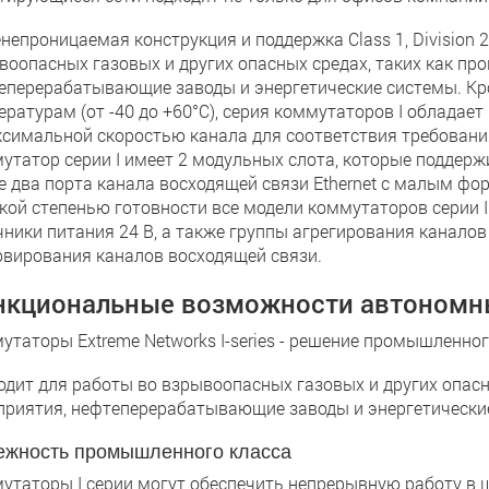
непроницаемая конструкция и поддержка Class 1, Division 
воопасных газовых и других опасных средах, таких как п
еперерабатывающие заводы и энергетические системы. Кр
ературам (от -40 до +60°C), серия коммутаторов I облад
ксимальной скоростью канала для соответствия требован
утатор серии I имеет 2 модульных слота, которые поддержив
е два порта канала восходящей связи Ethernet с малым фо
кой степенью готовности все модели коммутаторов серии
чники питания 24 В, а также группы агрегирования канало
рвирования каналов восходящей связи.
нкциональные возможности автономны
утаторы Extreme Networks I-series - решение промышленног
одит для работы во взрывоопасных газовых и других опас
приятия, нефтеперерабатывающие заводы и энергетически
жность промышленного класса
утаторы I серии могут обеспечить непрерывную работу в 