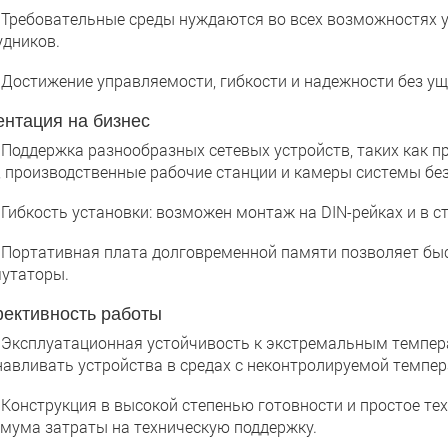
ебовательные среды нуждаются во всех возможностях уп
удников.
стижение управляемости, гибкости и надежности без ущ
нтация на бизнес
ддержка разнообразных сетевых устройств, таких как п
), производственные рабочие станции и камеры системы бе
бкость установки: возможен монтаж на DIN-рейках и в ст
ртативная плата долговременной памяти позволяет быс
утаторы.
ективность работы
сплуатационная устойчивость к экстремальным температу
навливать устройства в средах с неконтролируемой темпер
нструкция в высокой степенью готовности и простое тех
мума затраты на техническую поддержку.