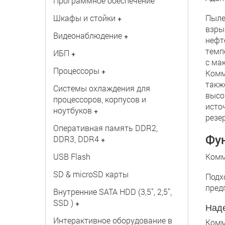
Программное обеспечение
Шкафы и стойки
Пыле
+
взры
Видеонаблюдение
+
нефт
темп
ИБП
+
с ма
Процессоры
+
Комм
такж
Системы охлаждения для
высо
процессоров, корпусов и
исто
ноутбуков
+
резе
Оперативная память DDR2,
Фу
DDR3, DDR4
+
USB Flash
Комм
SD & microSD карты
Подх
пред
Внутренние SATA HDD (3,5", 2,5",
SSD )
+
Наде
Интерактивное оборудование в
Комм