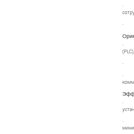
· Тр
сотр
· До
Орие
· По
(PLC
· Ги
· По
комм
Эфф
· Эк
уста
· Ко
мини