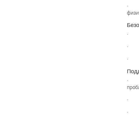
· По
физи
Безо
· Ин
· Се
· Бе
Подд
· Пе
проб
· Ин
· 5 