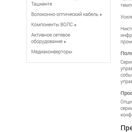
Ташкенте
темп
Волоконно-оптический кабель
+
Усил
Компоненты ВОЛС
+
Никт
Активное сетевое
инфр
оборудование
+
пром
Медиаконверторы
Пол
Сери
упра
собы
упра
Прос
Опци
сери
конф
Пр