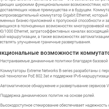
дающих широкими функциональными возможностями, котор
едоставляющих новые преимущества и в будущем. Коммут
копроизводительный коммутатор Gigabit Ethernet, который
еменных бизнес-приложений к пропускной способности и за
ающихся в полноценных возможностях многоуровневой ко
00/1000 Ethernet, затратоэффективных каналах восходящей 
вой маршрутизации, а также возможностях автоматизации
ествлять улучшенные граничные развертывания.
нкциональные возможности коммутато
страиваемые динамичные политики благодаря базовой мар
ммутаторы Extreme Networks B-series разработаны с перс
ой технологии PoE 802.3at и поддержке IPv6-маршрутизаци
томатическое обнаружение и развертывание сервисов Vo
ддержка динамических политик на основе ролей.
сокодоступное стекирование обеспечивает надежность о