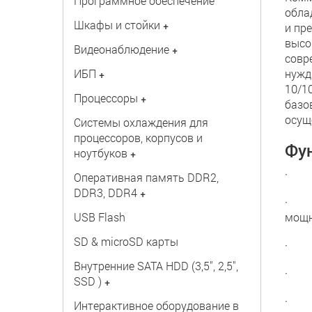
Программное обеспечение
обла
Шкафы и стойки
+
и пр
высо
Видеонаблюдение
+
совр
ИБП
нужд
+
10/1
Процессоры
+
базо
осущ
Системы охлаждения для
процессоров, корпусов и
Фу
ноутбуков
+
· На
Оперативная память DDR2,
DDR3, DDR4
+
· Ко
USB Flash
мощн
SD & microSD карты
· Ав
Внутренние SATA HDD (3,5", 2,5",
· По
SSD )
+
· Вы
Интерактивное оборудование в