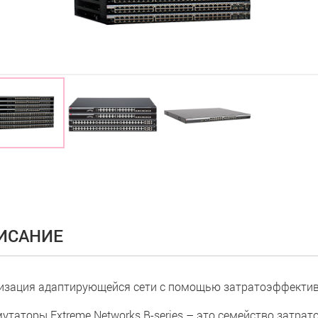
ИСАНИЕ
изация адаптирующейся сети с помощью затратоэффективн
утаторы Extreme Networks B-series – это семейство затр