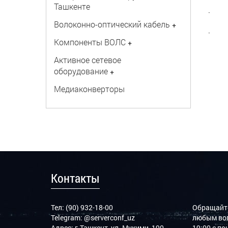
Ташкенте
· Во
Волоконно-оптический кабель
+
· За
Компоненты ВОЛС
+
Активное сетевое
оборудование
+
Медиаконверторы
Контакты
Тел: (90) 932-18-00
Обращайте
Telegram:
@serverconf_uz
любым воп
Адрес: г.Ташкент, ул. Мукими, 190
19:00 с п