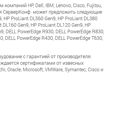
паний HP, Dell, IBM, Lenovo, Cisco, Fujitsu,
ания СерверКонф может предложить следующие
, HP ProLiant DL560 Gen9, HP ProLiant DL380
nt DL160 Gen9, HP ProLiant DL120 Gen9, HP
en9, DELL PowerEdge R930, DELL PowerEdge R830,
0, DELL PowerEdge R430, DELL PowerEdge T630,
удование с гарантией от производителя.
рждается сертификатами от извесных
chi, Oracle, Microsoft, VMWare, Symantec, Cisco и