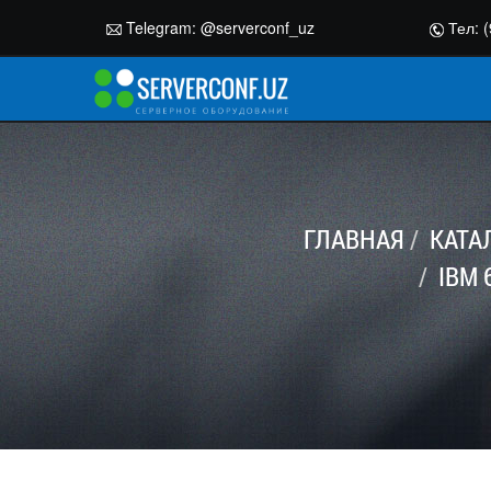
Telegram:
@serverconf_uz
Тел: (
ГЛАВНАЯ
КАТА
IBM 