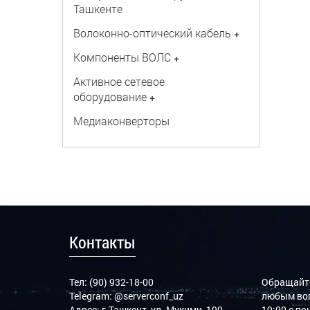
Ташкенте
Волоконно-оптический кабель
+
Компоненты ВОЛС
+
Активное сетевое
оборудование
+
Медиаконверторы
Контакты
Тел: (90) 932-18-00
Обращайте
Telegram:
@serverconf_uz
любым воп
Адрес: г.Ташкент, ул. Мукими, 190
19:00 с п