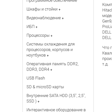
Программное обеспечение
Комп
Шкафы и стойки
+
Hita
модел
Видеонаблюдение
+
Gen9,
ИБП
ProLi
+
DELL
Процессоры
+
DELL 
Системы охлаждения для
Что 
процессоров, корпусов и
Квал
ноутбуков
+
произ
Оперативная память DDR2,
т.д.
DDR3, DDR4
+
USB Flash
SD & microSD карты
Внутренние SATA HDD (3,5", 2,5",
SSD )
+
Интерактивное оборудование в