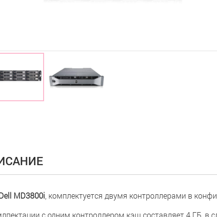
ИСАНИЕ
Dell MD3800i
, комплектуется двумя контроллерами в конф
млпектации с одним контроллером кэш составляет 4 ГБ, в сл