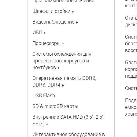
Программное обеспечение
конт
Шкафы и стойки
+
Стан
Видеонаблюдение
+
диск
ИБП
+
Сист
Процессоры
+
благ
восс
Системы охлаждения для
процессоров, корпусов и
Благ
ноутбуков
+
корп
подд
Оперативная память DDR2,
DDR3, DDR4
+
Сист
USB Flash
Подд
SD & microSD карты
емко
хран
Внутренние SATA HDD (3,5", 2,5",
SSD )
+
Интерактивное оборудование в