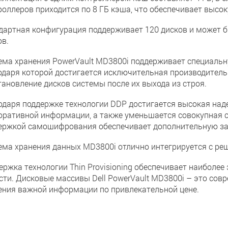
роллеров приходится по 8 ГБ кэша, что обеспечивает высо
дартная конфигурация поддерживает 120 дисков и может 
ов.
ема хранения PowerVault MD3800i поддерживает специальну
одаря которой достигается исключительная производитель
тановление дисков системы после их выхода из строя.
одаря поддержке технологии DDP достигается высокая над
оративной информации, а также уменьшается совокупная с
ержкой самошифрования обеспечивает дополнительную за
ема хранения данных MD3800i отлично интегрируется с ре
ержка технологии Thin Provisioning обеспечивает наиболе
сти. Дисковые массивы Dell PowerVault MD3800i – это сов
ения важной информации по привлекательной цене.