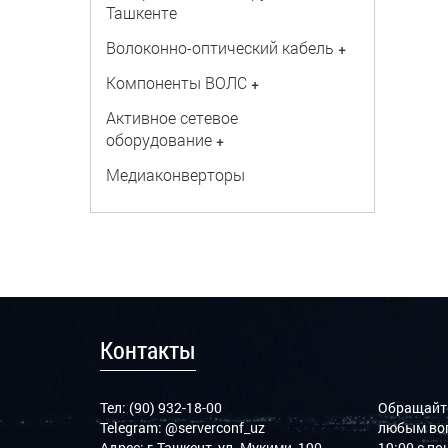
Ташкенте
Волоконно-оптический кабель
+
Компоненты ВОЛС
+
Активное сетевое
оборудование
+
Медиаконверторы
Контакты
Тел: (90) 932-18-00
Обращайте
Telegram:
@serverconf_uz
любым воп
Адрес: г.Ташкент, ул. Мукими, 190
19:00 с п