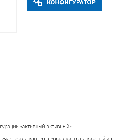
КОНФИГУРАТОР
игурации «активный-активный».
учае, когда контроллеров два, то на каждый из