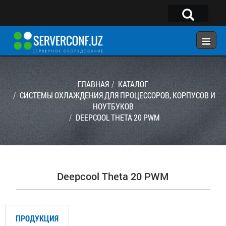
×
Telegram:
@serverconf_uz
Тел: (90) 932-18-00
ГЛАВНАЯ
КАТАЛОГ
СИСТЕМЫ ОХЛАЖДЕНИЯ ДЛЯ ПРОЦЕССОРОВ, КОРПУСОВ И
НОУТБУКОВ
ГЛАВНАЯ
DEEPCOOL THETA 20 PWM
КОНФИГУРАТОР
КАТАЛОГ
РЕШЕНИЯ
Deepcool Theta 20 PWM
УСЛУГИ
КОНТАКТЫ
ПРОДУКЦИЯ