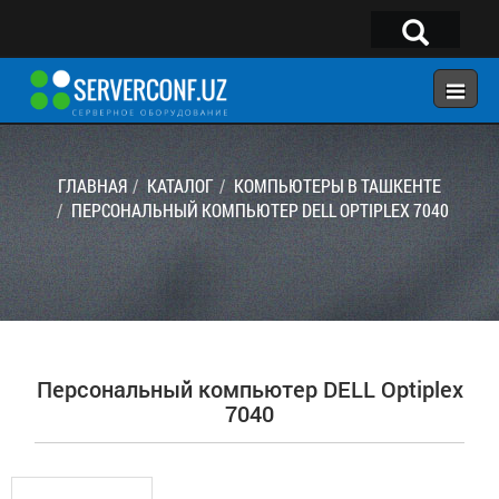
×
Telegram:
@serverconf_uz
Тел: (90) 932-18-00
ГЛАВНАЯ
КАТАЛОГ
КОМПЬЮТЕРЫ В ТАШКЕНТЕ
ПЕРСОНАЛЬНЫЙ КОМПЬЮТЕР DELL OPTIPLEX 7040
ГЛАВНАЯ
КОНФИГУРАТОР
КАТАЛОГ
РЕШЕНИЯ
Персональный компьютер DELL Optiplex
УСЛУГИ
7040
КОНТАКТЫ