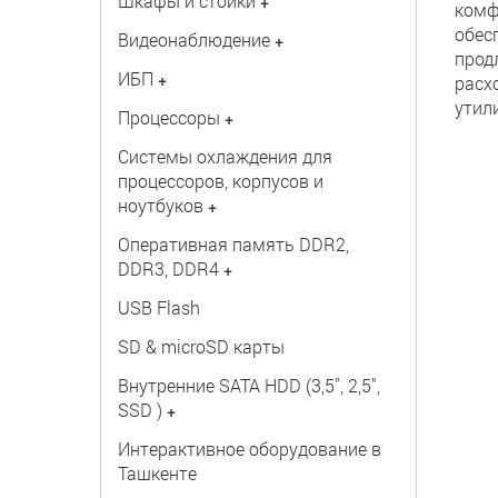
Шкафы и стойки
+
комф
обес
Видеонаблюдение
+
прод
ИБП
+
расх
утил
Процессоры
+
Системы охлаждения для
процессоров, корпусов и
ноутбуков
+
Оперативная память DDR2,
DDR3, DDR4
+
USB Flash
SD & microSD карты
Внутренние SATA HDD (3,5", 2,5",
SSD )
+
Интерактивное оборудование в
Ташкенте