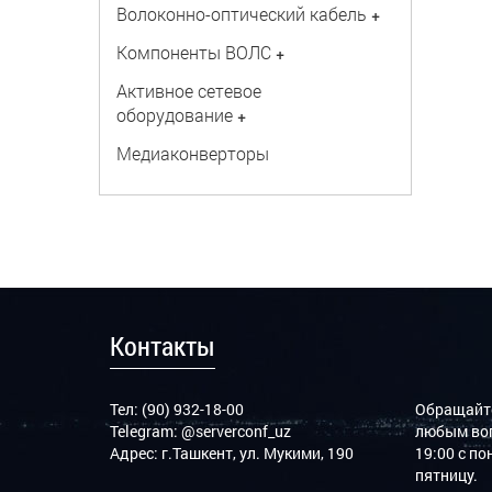
Волоконно-оптический кабель
+
Компоненты ВОЛС
+
Активное сетевое
оборудование
+
Медиаконверторы
Контакты
Тел: (90) 932-18-00
Обращайте
Telegram:
@serverconf_uz
любым воп
Адрес: г.Ташкент, ул. Мукими, 190
19:00 с п
пятницу.