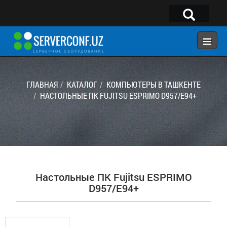
×
Telegram:
@serverconf_uz
Тел: (90) 932-18-00
ГЛАВНАЯ
КАТАЛОГ
КОМПЬЮТЕРЫ В ТАШКЕНТЕ
НАСТОЛЬНЫЕ ПК FUJITSU ESPRIMO D957/E94+
ГЛАВНАЯ
КОНФИГУРАТОР
КАТАЛОГ
РЕШЕНИЯ
Настольные ПК Fujitsu ESPRIMO
УСЛУГИ
D957/E94+
КОНТАКТЫ