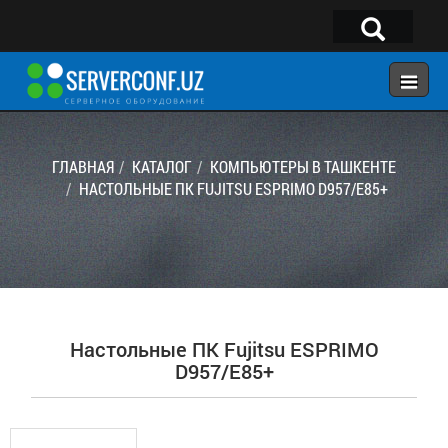
×
Telegram:
@serverconf_uz
Тел: (90) 932-18-00
ГЛАВНАЯ
КАТАЛОГ
КОМПЬЮТЕРЫ В ТАШКЕНТЕ
НАСТОЛЬНЫЕ ПК FUJITSU ESPRIMO D957/E85+
ГЛАВНАЯ
КОНФИГУРАТОР
КАТАЛОГ
РЕШЕНИЯ
Настольные ПК Fujitsu ESPRIMO
УСЛУГИ
D957/E85+
КОНТАКТЫ