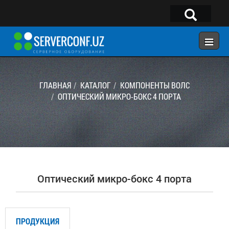
×
Telegram:
@serverconf_uz
Тел: (90) 932-18-00
ГЛАВНАЯ
КАТАЛОГ
КОМПОНЕНТЫ ВОЛС
ОПТИЧЕСКИЙ МИКРО-БОКС 4 ПОРТА
ГЛАВНАЯ
КОНФИГУРАТОР
КАТАЛОГ
РЕШЕНИЯ
Оптический микро-бокс 4 порта
УСЛУГИ
КОНТАКТЫ
ПРОДУКЦИЯ