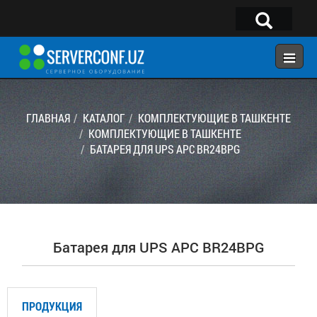
×
Telegram:
@serverconf_uz
Тел: (90) 932-18-00
ГЛАВНАЯ
КАТАЛОГ
КОМПЛЕКТУЮЩИЕ В ТАШКЕНТЕ
КОМПЛЕКТУЮЩИЕ В ТАШКЕНТЕ
БАТАРЕЯ ДЛЯ UPS APC BR24BPG
ГЛАВНАЯ
КОНФИГУРАТОР
КАТАЛОГ
РЕШЕНИЯ
Батарея для UPS APC BR24BPG
УСЛУГИ
КОНТАКТЫ
ПРОДУКЦИЯ