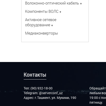
Волоконно-оптический кабель
+
Компоненты ВОЛС
+
Активное сетевое
оборудование
+
Медиаконверторы
Контакты
Тел: (90) 932-18-00
Обращайте
Telegram:
@serverconf_uz
любым воп
Адрес: г.Ташкент, ул. Мукими, 190
19:00 с п
пятницу.