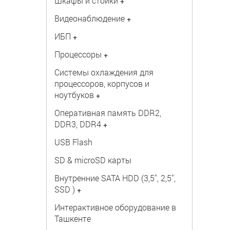
Шкафы и стойки
+
Видеонаблюдение
+
ИБП
+
Процессоры
+
Системы охлаждения для
процессоров, корпусов и
ноутбуков
+
Оперативная память DDR2,
DDR3, DDR4
+
USB Flash
SD & microSD карты
Внутренние SATA HDD (3,5", 2,5",
SSD )
+
Интерактивное оборудование в
Ташкенте