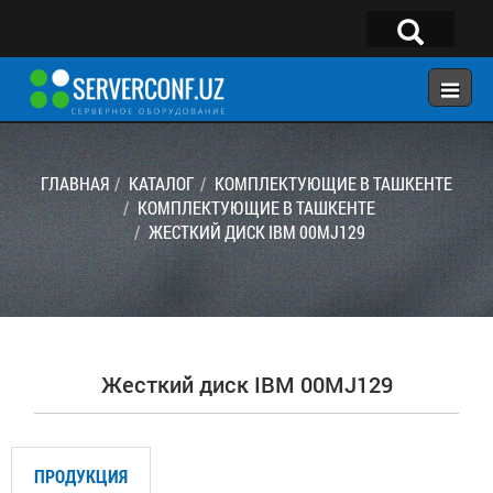
×
Telegram:
@serverconf_uz
Тел: (90) 932-18-00
ГЛАВНАЯ
КАТАЛОГ
КОМПЛЕКТУЮЩИЕ В ТАШКЕНТЕ
КОМПЛЕКТУЮЩИЕ В ТАШКЕНТЕ
ЖЕСТКИЙ ДИСК IBM 00MJ129
ГЛАВНАЯ
КОНФИГУРАТОР
КАТАЛОГ
РЕШЕНИЯ
Жесткий диск IBM 00MJ129
УСЛУГИ
КОНТАКТЫ
ПРОДУКЦИЯ