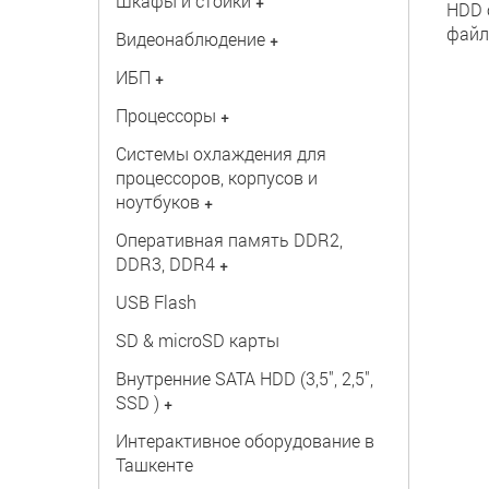
Шкафы и стойки
+
HDD 
файл
Видеонаблюдение
+
ИБП
+
Процессоры
+
Системы охлаждения для
процессоров, корпусов и
ноутбуков
+
Оперативная память DDR2,
DDR3, DDR4
+
USB Flash
SD & microSD карты
Внутренние SATA HDD (3,5", 2,5",
SSD )
+
Интерактивное оборудование в
Ташкенте