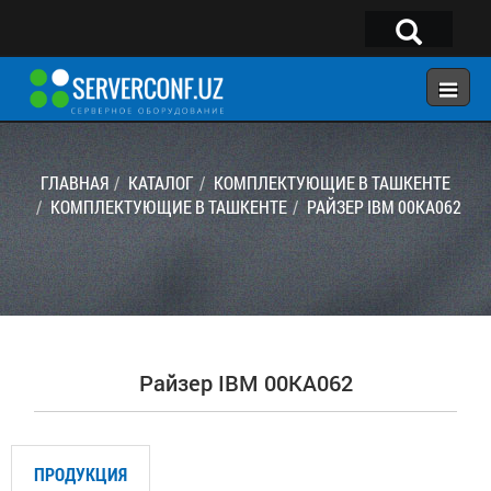
×
Telegram:
@serverconf_uz
Тел: (90) 932-18-00
ГЛАВНАЯ
КАТАЛОГ
КОМПЛЕКТУЮЩИЕ В ТАШКЕНТЕ
КОМПЛЕКТУЮЩИЕ В ТАШКЕНТЕ
РАЙЗЕР IBM 00KA062
ГЛАВНАЯ
КОНФИГУРАТОР
КАТАЛОГ
РЕШЕНИЯ
Райзер IBM 00KA062
УСЛУГИ
КОНТАКТЫ
ПРОДУКЦИЯ