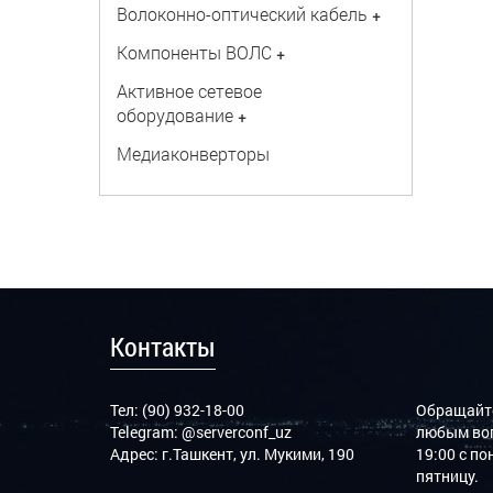
Волоконно-оптический кабель
+
Компоненты ВОЛС
+
Активное сетевое
оборудование
+
Медиаконверторы
Контакты
Тел: (90) 932-18-00
Обращайте
Telegram:
@serverconf_uz
любым воп
Адрес: г.Ташкент, ул. Мукими, 190
19:00 с п
пятницу.