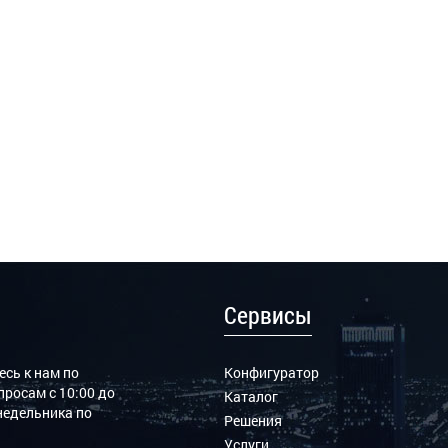
Сервисы
сь к нам по
Конфигуратор
росам с 10:00 до
Каталог
онедельника по
Решения
Услуги