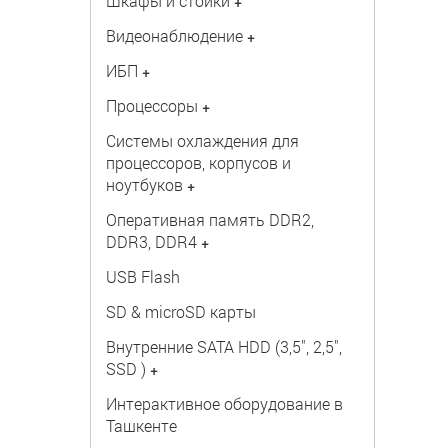
Шкафы и стойки
+
Видеонаблюдение
+
ИБП
+
Процессоры
+
Системы охлаждения для
процессоров, корпусов и
ноутбуков
+
Оперативная память DDR2,
DDR3, DDR4
+
USB Flash
SD & microSD карты
Внутренние SATA HDD (3,5", 2,5",
SSD )
+
Интерактивное оборудование в
Ташкенте