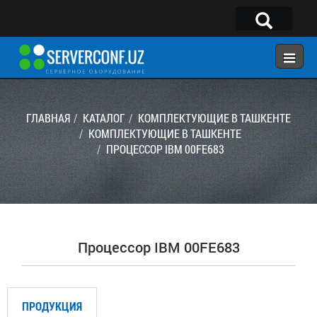
×
Telegram:
@serverconf_uz
Тел: (90) 932-18-00
ГЛАВНАЯ
КАТАЛОГ
КОМПЛЕКТУЮЩИЕ В ТАШКЕНТЕ
КОМПЛЕКТУЮЩИЕ В ТАШКЕНТЕ
ПРОЦЕССОР IBM 00FE683
ГЛАВНАЯ
КОНФИГУРАТОР
КАТАЛОГ
РЕШЕНИЯ
Процессор IBM 00FE683
УСЛУГИ
КОНТАКТЫ
ПРОДУКЦИЯ