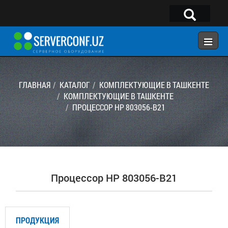
×
Telegram:
@serverconf_uz
Тел: (90) 932-18-00
ГЛАВНАЯ
КАТАЛОГ
КОМПЛЕКТУЮЩИЕ В ТАШКЕНТЕ
КОМПЛЕКТУЮЩИЕ В ТАШКЕНТЕ
ПРОЦЕССОР HP 803056-B21
ГЛАВНАЯ
КОНФИГУРАТОР
КАТАЛОГ
РЕШЕНИЯ
Процессор HP 803056-B21
УСЛУГИ
КОНТАКТЫ
ПРОДУКЦИЯ