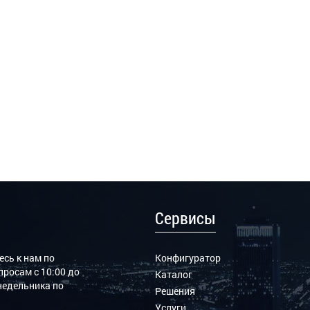
Сервисы
сь к нам по
Конфигуратор
росам с 10:00 до
Каталог
онедельника по
Решения
Услуги