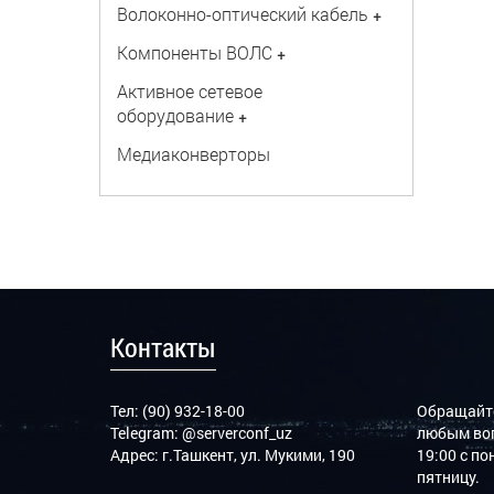
Волоконно-оптический кабель
+
Компоненты ВОЛС
+
Активное сетевое
оборудование
+
Медиаконверторы
Контакты
Тел: (90) 932-18-00
Обращайте
Telegram:
@serverconf_uz
любым воп
Адрес: г.Ташкент, ул. Мукими, 190
19:00 с п
пятницу.