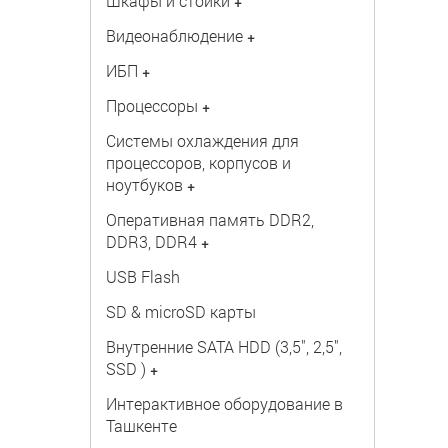
Шкафы и стойки
+
Видеонаблюдение
+
ИБП
+
Процессоры
+
Системы охлаждения для
процессоров, корпусов и
ноутбуков
+
Оперативная память DDR2,
DDR3, DDR4
+
USB Flash
SD & microSD карты
Внутренние SATA HDD (3,5", 2,5",
SSD )
+
Интерактивное оборудование в
Ташкенте