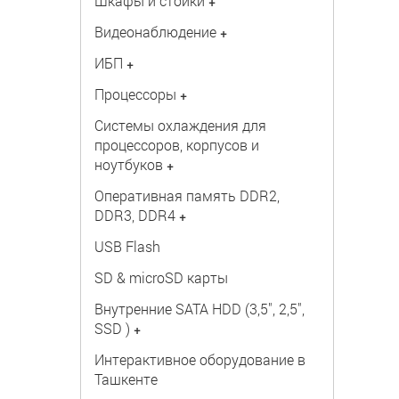
Шкафы и стойки
+
Видеонаблюдение
+
ИБП
+
Процессоры
+
Системы охлаждения для
процессоров, корпусов и
ноутбуков
+
Оперативная память DDR2,
DDR3, DDR4
+
USB Flash
SD & microSD карты
Внутренние SATA HDD (3,5", 2,5",
SSD )
+
Интерактивное оборудование в
Ташкенте