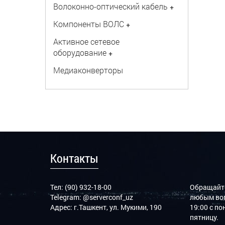
Волоконно-оптический кабель
+
Компоненты ВОЛС
+
Активное сетевое
оборудование
+
Медиаконверторы
Контакты
Тел: (90) 932-18-00
Обращайте
Telegram:
@serverconf_uz
любым воп
Адрес: г.Ташкент, ул. Мукими, 190
19:00 с п
пятницу.