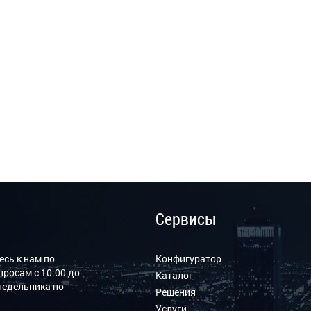
Сервисы
сь к нам по
Конфигуратор
росам с 10:00 до
Каталог
онедельника по
Решения
Услуги