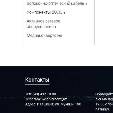
Волоконно-оптический кабель
+
Компоненты ВОЛС
+
Активное сетевое
оборудование
+
Медиаконверторы
Контакты
Тел: (90) 932-18-00
Обращайте
Telegram:
@serverconf_uz
любым воп
Адрес: г.Ташкент, ул. Мукими, 190
19:00 с п
пятницу.