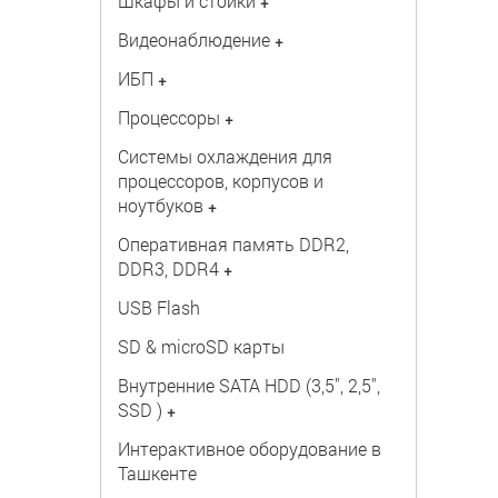
Шкафы и стойки
+
Видеонаблюдение
+
ИБП
+
Процессоры
+
Системы охлаждения для
процессоров, корпусов и
ноутбуков
+
Оперативная память DDR2,
DDR3, DDR4
+
USB Flash
SD & microSD карты
Внутренние SATA HDD (3,5", 2,5",
SSD )
+
Интерактивное оборудование в
Ташкенте