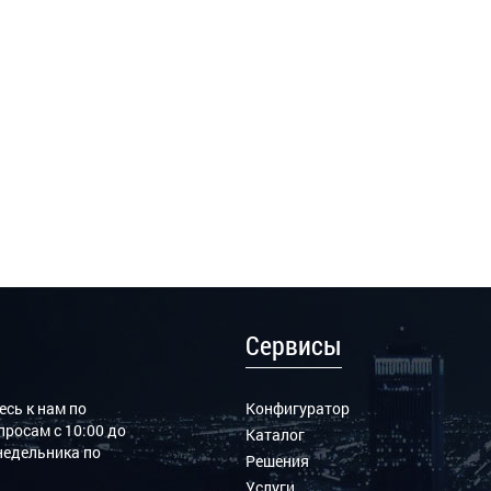
Сервисы
сь к нам по
Конфигуратор
росам с 10:00 до
Каталог
онедельника по
Решения
Услуги