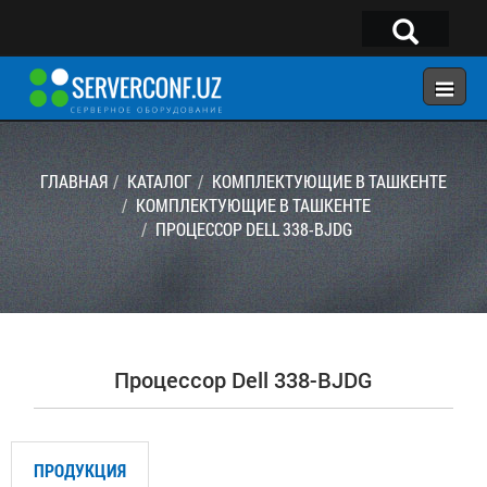
×
Telegram:
@serverconf_uz
Тел: (90) 932-18-00
ГЛАВНАЯ
КАТАЛОГ
КОМПЛЕКТУЮЩИЕ В ТАШКЕНТЕ
КОМПЛЕКТУЮЩИЕ В ТАШКЕНТЕ
ПРОЦЕССОР DELL 338-BJDG
ГЛАВНАЯ
КОНФИГУРАТОР
КАТАЛОГ
РЕШЕНИЯ
Процессор Dell 338-BJDG
УСЛУГИ
КОНТАКТЫ
ПРОДУКЦИЯ