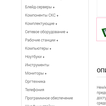
Блейд-серверы
+
Компоненты СКС
+
Комплектующие
+
Сетевое оборудование
+
Рабочие станции
+
Компьютеры
+
Ноутбуки
+
Инструменты
ОП
Мониторы
+
Оргтехника
Hewl
Телефония
пред
досту
Программное обеспечение
сред