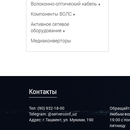
Волоконно-оптический кабель
+
Компоненты ВОЛС
+
Активное сетевое
оборудование
+
Медиаконверторы
Контакты
Тел: (90) 932-18-00
Обращайте
Telegram:
@serverconf_uz
любым воп
Адрес: г.Ташкент, ул. Мукими, 190
19:00 с п
пятницу.