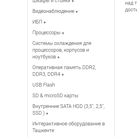
Шкафы и стойки
+
над 
дост
Видеонаблюдение
+
ИБП
+
Процессоры
+
Системы охлаждения для
процессоров, корпусов и
ноутбуков
+
Оперативная память DDR2,
DDR3, DDR4
+
USB Flash
SD & microSD карты
Внутренние SATA HDD (3,5", 2,5",
SSD )
+
Интерактивное оборудование в
Ташкенте