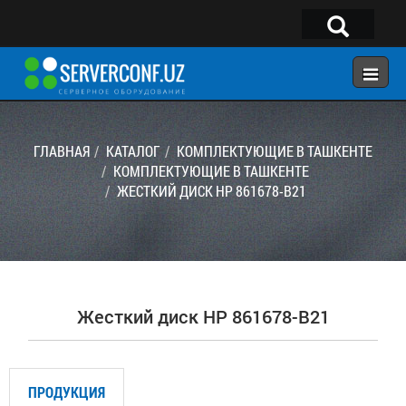
×
Telegram:
@serverconf_uz
Тел: (90) 932-18-00
ГЛАВНАЯ
КАТАЛОГ
КОМПЛЕКТУЮЩИЕ В ТАШКЕНТЕ
КОМПЛЕКТУЮЩИЕ В ТАШКЕНТЕ
ЖЕСТКИЙ ДИСК HP 861678-B21
ГЛАВНАЯ
КОНФИГУРАТОР
КАТАЛОГ
РЕШЕНИЯ
Жесткий диск HP 861678-B21
УСЛУГИ
КОНТАКТЫ
ПРОДУКЦИЯ