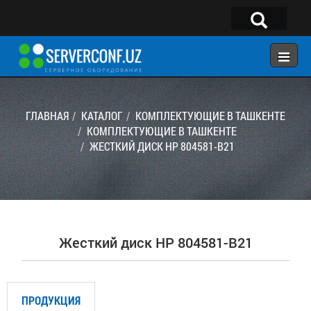
×
Telegram:
@serverconf_uz
Тел: (90) 932-18-00
ГЛАВНАЯ
КАТАЛОГ
КОМПЛЕКТУЮЩИЕ В ТАШКЕНТЕ
КОМПЛЕКТУЮЩИЕ В ТАШКЕНТЕ
ЖЕСТКИЙ ДИСК HP 804581-B21
ГЛАВНАЯ
КОНФИГУРАТОР
КАТАЛОГ
РЕШЕНИЯ
Жесткий диск HP 804581-B21
УСЛУГИ
КОНТАКТЫ
ПРОДУКЦИЯ