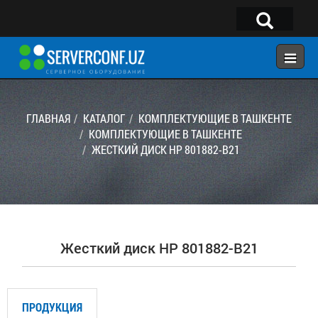
×
Telegram:
@serverconf_uz
Тел: (90) 932-18-00
ГЛАВНАЯ
КАТАЛОГ
КОМПЛЕКТУЮЩИЕ В ТАШКЕНТЕ
КОМПЛЕКТУЮЩИЕ В ТАШКЕНТЕ
ЖЕСТКИЙ ДИСК HP 801882-B21
ГЛАВНАЯ
КОНФИГУРАТОР
КАТАЛОГ
РЕШЕНИЯ
Жесткий диск HP 801882-B21
УСЛУГИ
КОНТАКТЫ
ПРОДУКЦИЯ