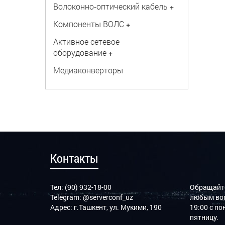
Волоконно-оптический кабель
+
Компоненты ВОЛС
+
Активное сетевое
оборудование
+
Медиаконверторы
Контакты
Тел: (90) 932-18-00
Обращайте
Telegram:
@serverconf_uz
любым воп
Адрес: г.Ташкент, ул. Мукими, 190
19:00 с п
пятницу.