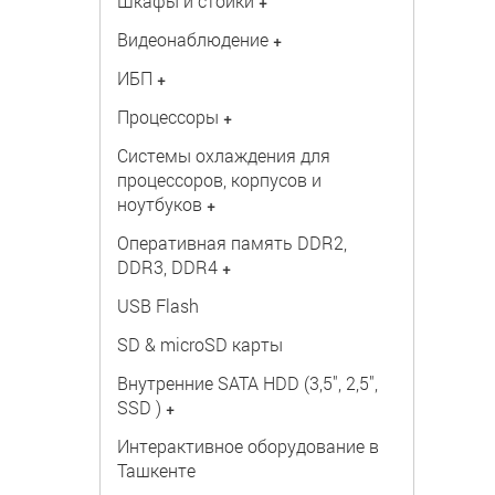
Шкафы и стойки
+
Видеонаблюдение
+
ИБП
+
Процессоры
+
Системы охлаждения для
процессоров, корпусов и
ноутбуков
+
Оперативная память DDR2,
DDR3, DDR4
+
USB Flash
SD & microSD карты
Внутренние SATA HDD (3,5", 2,5",
SSD )
+
Интерактивное оборудование в
Ташкенте