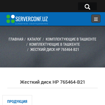
×
Telegram:
@serverconf_uz
Тел: (90) 932-18-00
ГЛАВНАЯ
КАТАЛОГ
КОМПЛЕКТУЮЩИЕ В ТАШКЕНТЕ
КОМПЛЕКТУЮЩИЕ В ТАШКЕНТЕ
ЖЕСТКИЙ ДИСК HP 765464-B21
ГЛАВНАЯ
КОНФИГУРАТОР
КАТАЛОГ
РЕШЕНИЯ
Жесткий диск HP 765464-B21
УСЛУГИ
КОНТАКТЫ
ПРОДУКЦИЯ