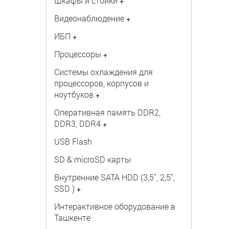
Шкафы и стойки
+
Видеонаблюдение
+
ИБП
+
Процессоры
+
Системы охлаждения для
процессоров, корпусов и
ноутбуков
+
Оперативная память DDR2,
DDR3, DDR4
+
USB Flash
SD & microSD карты
Внутренние SATA HDD (3,5", 2,5",
SSD )
+
Интерактивное оборудование в
Ташкенте