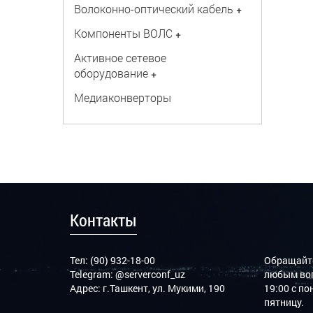
Волоконно-оптический кабель
+
Компоненты ВОЛС
+
Активное сетевое
оборудование
+
Медиаконверторы
Контакты
Тел: (90) 932-18-00
Обращайте
Telegram:
@serverconf_uz
любым воп
Адрес: г.Ташкент, ул. Мукими, 190
19:00 с п
пятницу.