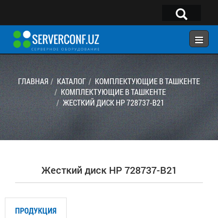
×
Telegram:
@serverconf_uz
Тел: (90) 932-18-00
ГЛАВНАЯ
КАТАЛОГ
КОМПЛЕКТУЮЩИЕ В ТАШКЕНТЕ
КОМПЛЕКТУЮЩИЕ В ТАШКЕНТЕ
ЖЕСТКИЙ ДИСК HP 728737-B21
ГЛАВНАЯ
КОНФИГУРАТОР
КАТАЛОГ
РЕШЕНИЯ
Жесткий диск HP 728737-B21
УСЛУГИ
КОНТАКТЫ
ПРОДУКЦИЯ