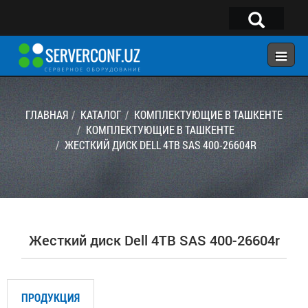
×
Telegram:
@serverconf_uz
Тел: (90) 932-18-00
ГЛАВНАЯ
КАТАЛОГ
КОМПЛЕКТУЮЩИЕ В ТАШКЕНТЕ
КОМПЛЕКТУЮЩИЕ В ТАШКЕНТЕ
ЖЕСТКИЙ ДИСК DELL 4TB SAS 400-26604R
ГЛАВНАЯ
КОНФИГУРАТОР
КАТАЛОГ
РЕШЕНИЯ
Жесткий диск Dell 4TB SAS 400-26604r
УСЛУГИ
КОНТАКТЫ
ПРОДУКЦИЯ