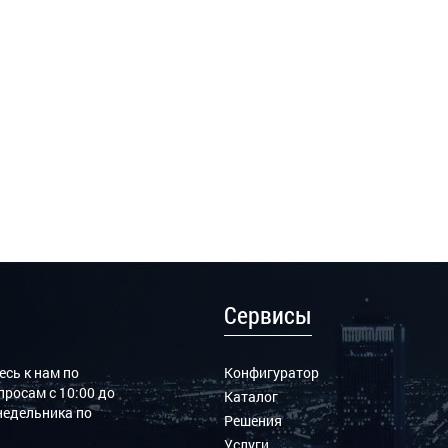
Сервисы
сь к нам по
Конфигуратор
росам с 10:00 до
Каталог
онедельника по
Решения
Услуги