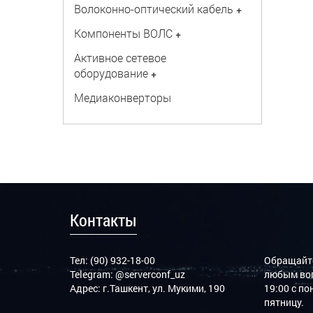
Волоконно-оптический кабель
+
Компоненты ВОЛС
+
Активное сетевое
оборудование
+
Медиаконверторы
Контакты
Тел: (90) 932-18-00
Обращайте
Telegram:
@serverconf_uz
любым воп
Адрес: г.Ташкент, ул. Мукими, 190
19:00 с п
пятницу.