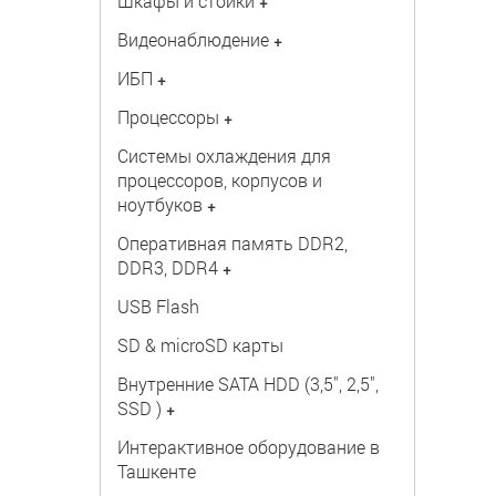
Шкафы и стойки
+
Видеонаблюдение
+
ИБП
+
Процессоры
+
Системы охлаждения для
процессоров, корпусов и
ноутбуков
+
Оперативная память DDR2,
DDR3, DDR4
+
USB Flash
SD & microSD карты
Внутренние SATA HDD (3,5", 2,5",
SSD )
+
Интерактивное оборудование в
Ташкенте