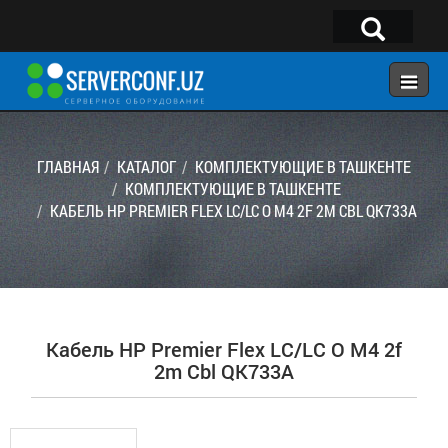
×
Telegram:
@serverconf_uz
Тел: (90) 932-18-00
ГЛАВНАЯ
КАТАЛОГ
КОМПЛЕКТУЮЩИЕ В ТАШКЕНТЕ
КОМПЛЕКТУЮЩИЕ В ТАШКЕНТЕ
КАБЕЛЬ HP PREMIER FLEX LC/LC O M4 2F 2M CBL QK733A
ГЛАВНАЯ
КОНФИГУРАТОР
КАТАЛОГ
РЕШЕНИЯ
Кабель HP Premier Flex LC/LC O M4 2f
УСЛУГИ
2m Cbl QK733A
КОНТАКТЫ