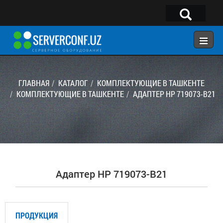
×
Telegram:
@serverconf_uz
Тел: (90) 932-18-00
ГЛАВНАЯ
КАТАЛОГ
КОМПЛЕКТУЮЩИЕ В ТАШКЕНТЕ
КОМПЛЕКТУЮЩИЕ В ТАШКЕНТЕ
АДАПТЕР HP 719073-B21
ГЛАВНАЯ
КОНФИГУРАТОР
КАТАЛОГ
РЕШЕНИЯ
Адаптер HP 719073-B21
УСЛУГИ
КОНТАКТЫ
ПРОДУКЦИЯ