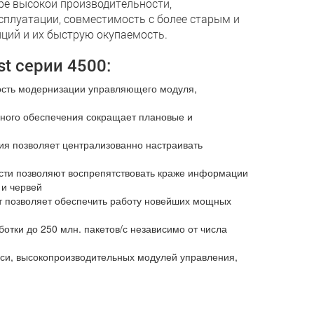
уре высокой производительности,
сплуатации, совместимость с более старым и
ций и их быструю окупаемость.
t серии 4500:
ость модернизации управляющего модуля,
много обеспечения сокращает плановые и
ия позволяет централизованно настраивать
ости позволяют воспрепятствовать краже информации
 и червей
Вт позволяет обеспечить работу новейших мощных
тки до 250 млн. пакетов/с независимо от числа
сси, высокопроизводительных модулей управления,