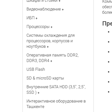
Шкафы и стойки
+
Комм
обес
Видеонаблюдение
+
боле
ИБП
+
Пре
Процессоры
+
Системы охлаждения для
процессоров, корпусов и
ноутбуков
+
Оперативная память DDR2,
DDR3, DDR4
+
USB Flash
SD & microSD карты
Внутренние SATA HDD (3,5", 2,5",
SSD )
+
Интерактивное оборудование в
Ташкенте