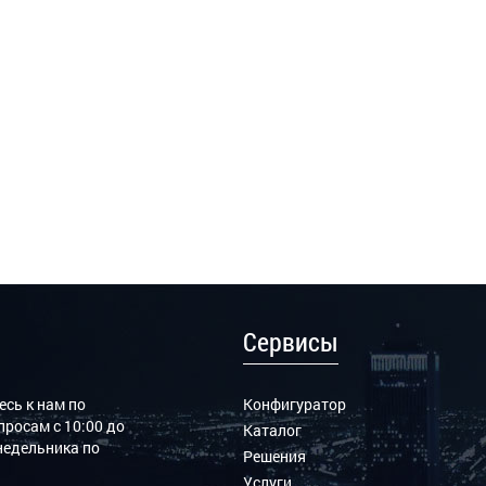
Сервисы
сь к нам по
Конфигуратор
росам с 10:00 до
Каталог
онедельника по
Решения
Услуги