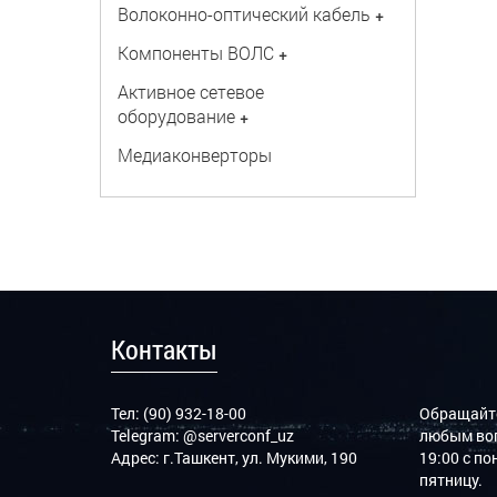
Волоконно-оптический кабель
+
Компоненты ВОЛС
+
Активное сетевое
оборудование
+
Медиаконверторы
Контакты
Тел: (90) 932-18-00
Обращайте
Telegram:
@serverconf_uz
любым воп
Адрес: г.Ташкент, ул. Мукими, 190
19:00 с п
пятницу.