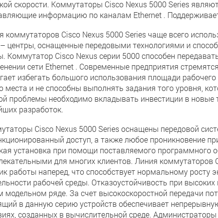
кой скорости. Коммутаторы Cisco Nexus 5000 Series явля
авляющие информацию по каналам Ethernet . Поддерживается 
я коммутаторов Cisco Nexus 5000 Series чаще всего исполь
 – центры, оснащенные передовыми технологиями и спосо
ы. Коммутатор Cisco Nexus серии 5000 способен передават
енении сети Ethernet . Современные предприятия стремятс
гает избегать большого использования площади рабочего
о места и не способны выполнять задания того уровня, ко
ой проблемы необходимо вкладывать инвестиции в новые 
йших разработок.
утаторы Cisco Nexus 5000 Series оснащены передовой сист
нкционированный доступ, а также любое проникновение при
гкая установка при помощи поставляемого программного о
лекательными для многих клиентов. Линия коммутаторов Ci
ик работы наперед, что способствует нормальному росту 
ельности рабочей среды. Отказоустойчивость при высоких
м модельном ряде. За счет высокоскоростной передачи п
ящий в данную серию устройств обеспечивает непрерывную
виях, созданных в вычислительной среде. Администраторы 