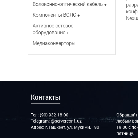
Волоконно-оптический кабель
+
разр
конф
Компоненты ВОЛС
+
Nexus
Активное сетевое
оборудование
+
Медиаконверторы
Контакты
Тел: (90) 932-18-00
Обращайте
Telegram:
@serverconf_uz
любым воп
Адрес: г.Ташкент, ул. Мукими, 190
19:00 с п
пятницу.