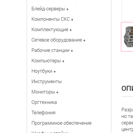
Блейд-серверы
+
Компоненты СКС
+
Комплектующие
+
Сетевое оборудование
+
Рабочие станции
+
Компьютеры
+
Ноутбуки
+
Инструменты
ОП
Мониторы
+
Оргтехника
Разр
Телефония
но т
серв
Программное обеспечение
цент