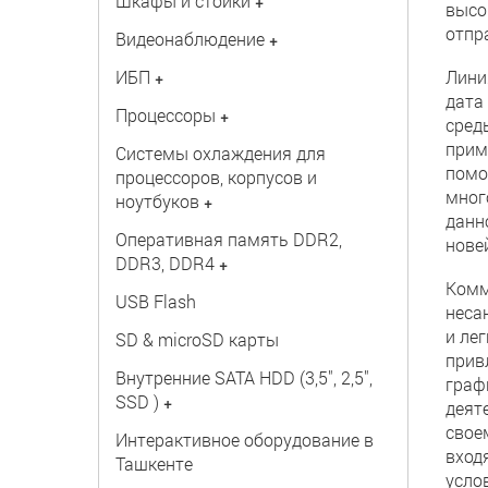
Шкафы и стойки
+
высо
отпр
Видеонаблюдение
+
ИБП
Лини
+
дата
Процессоры
+
сред
прим
Системы охлаждения для
помо
процессоров, корпусов и
мног
ноутбуков
+
данн
Оперативная память DDR2,
нове
DDR3, DDR4
+
Комм
USB Flash
неса
и ле
SD & microSD карты
прив
Внутренние SATA HDD (3,5", 2,5",
граф
SSD )
+
деят
свое
Интерактивное оборудование в
вход
Ташкенте
усло