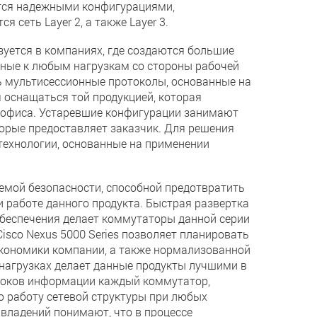
ются надежными конфигурациями,
сеть Layer 2, а также Layer 3.
зуется в компаниях, где создаются большие
бные к любым нагрузкам со стороны рабочей
ь мультисессионные протоколы, основанные на
я оснащаться той продукцией, которая
 офиса. Устаревшие конфигурации занимают
торые предоставляет заказчик. Для решения
технологии, основанные на применении
емой безопасности, способной предотвратить
 работе данного продукта. Быстрая развертка
беспечения делает коммутаторы данной серии
sco Nexus 5000 Series позволяет планировать
экономики компании, а также нормализованной
 нагрузках делает данные продукты лучшими в
отоков информации каждый коммутатор,
 работу сетевой структуры при любых
владений понимают, что в процессе