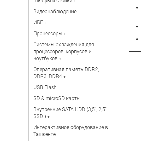
Шкафы и стойки
+
Видеонаблюдение
+
ИБП
+
Процессоры
+
Системы охлаждения для
процессоров, корпусов и
ноутбуков
+
Оперативная память DDR2,
DDR3, DDR4
+
USB Flash
SD & microSD карты
Внутренние SATA HDD (3,5", 2,5",
SSD )
+
Интерактивное оборудование в
Ташкенте